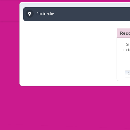
Elkuirtruke
Reco
Si
inic